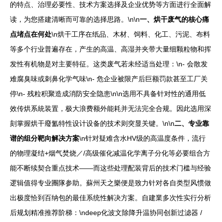
的特点、治理必要性、技术方案选择及企业优势等方面进行全面解
读，为您搭建清晰而可靠的选择思路。\n\n
一、烘干废气的核心痛
点堵点在何处
\n烘干工序在纸品、木材、饲料、化工、污泥、布料
等多个行业普遍存在，产生的高温、高湿并夹带大量细颗粒物和挥
发性有机物是对主要特征。这类废气若未经适当处理：\n- 会散发
难腐臭味或刺鼻化学气味\n- 危企业被限产后巨额罚款甚至工厂关
停\n- 残粒积聚造成消防安全隐患\n\n选用不具备针对性的通用低
效传烘系統装置，极大浪费额外能耗并无法完全合规。因此选用深
刻掌握烘干廢氳特性设计设备的技术则突显关键。\n\n
二、专业靠
谱的组分靶向解决方案
\n针对疑难含水HV级的高温度条件，流行
的物理凝结+烟气焚烧／/高级催化减温化学离子分化等必要组合方
能不断续契合重点技术——而这些处理配装背后的技术门槛与经验
逻辑值得专业團隊参助。蘇州天之樂便是致力针对各自类型风惯做
出极度恰到百纳包的最佳系统性解决方案。自建業多次性实行分析
后规划精准推荐阶梯：\ndeep化波文除降升温协同创新过滤器 /