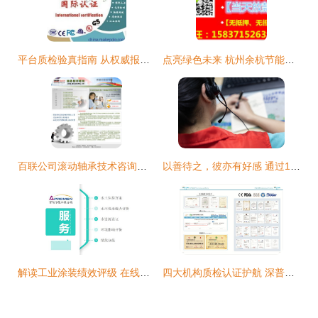
平台质检验真指南 从权威报告到视觉呈现的合规之道
点亮绿色未来 杭州余杭节能技术应用研究所的节能光源与技术服务实践
百联公司滚动轴承技术咨询与培训服务 精准赋能工业传动系统
以善待之，彼亦有好感 通过12348法律服务咨询热线实现技术咨询的温度传递
解读工业涂装绩效评级 在线咨询与技术前沿全解析
四大机构质检认证护航 深普科技如何以严谨工艺铸就产品质量基石